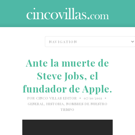
Ante la muerte de
Steve Jobs, el
fundador de Apple.
•
•
POR
CINCO VILLAS EDITOR
07/10/2011
GENERAL
,
HISTORIA
,
NOMBRES DE NUESTRO
TIEMPO