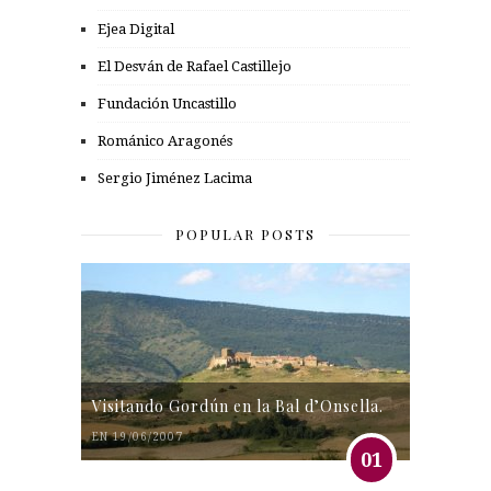
Ejea Digital
El Desván de Rafael Castillejo
Fundación Uncastillo
Románico Aragonés
Sergio Jiménez Lacima
POPULAR POSTS
Visitando Gordún en la Bal d’Onsella.
EN 19/06/2007
01