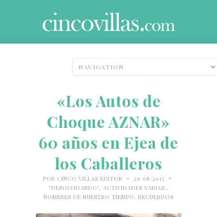
«Los Autos de
Choque AZNAR»
60 años en Ejea de
los Caballeros
•
•
POR
CINCO VILLAS EDITOR
29/08/2017
"DESOLVIDANDO"
,
ACTIVIDADES VARIAS.
,
NOMBRES DE NUESTRO TIEMPO
,
RECUERDOS