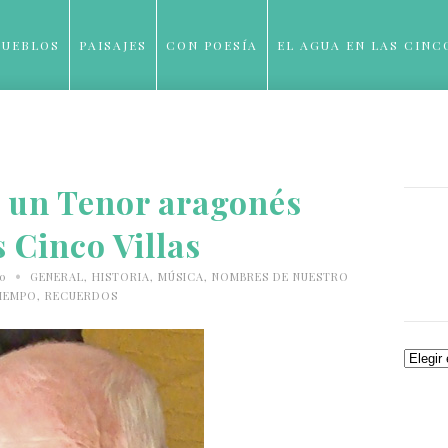
PUEBLOS
PAISAJES
CON POESÍA
EL AGUA EN LAS CINC
BLOG
, un Tenor aragonés
s Cinco Villas
•
10
GENERAL
,
HISTORIA
,
MÚSICA
,
NOMBRES DE NUESTRO
IEMPO
,
RECUERDOS
Archiv