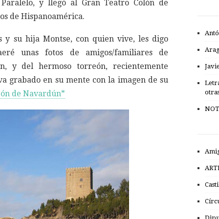
 Paralelo, y llegó al Gran Teatro Colón de
hos de Hispanoamérica.
Antó
 y su hija Montse, con quien vive, les digo
Ara
aeré unas fotos de amigos/familiares de
n, y del hermoso torreón, recientemente
Javi
eva grabado en su mente con la imagen de su
Letr
otra
eón de Navardún*
NOT
Amig
ART
Cast
Círc
Dipu