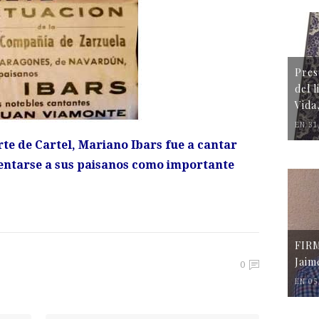
Pres
del 
Vida
EN 31
te de Cartel, Mariano Ibars fue a cantar
esentarse a sus paisanos como importante
FIR
Jaim
0
EN 05