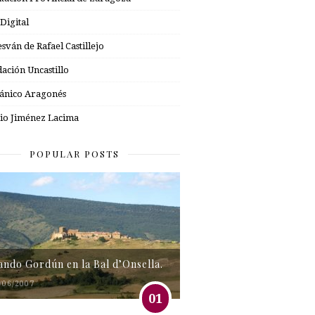
 Digital
esván de Rafael Castillejo
ación Uncastillo
nico Aragonés
io Jiménez Lacima
POPULAR POSTS
tando Gordún en la Bal d’Onsella.
/06/2007
01