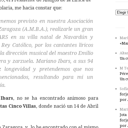
olaria, me hacia constar que:
Catego
enemos previsto en nuestra Asociación
aragoza (A.M.B.A.), realizarle un gran
S en su villa natal de Navardún y
Mari
«Mar
Rey Católico, por los cantantes líricos
la dirección musical del maestro Emilio
Alta
Un c
era y zarzuela. Mariano Ibars, a sus 94
iz longevidad y pretendemos que nos
M Te
Pére
encionados, resultando para mi un
Un c
ía.
Sofí
forj
Ibars
, no se ha encontrado animoso para
por 
tas Cinco Villas
, donde nació un 14 de Abril
Marí
Jota
forj
por 
n Zaragoza. y lo he encontrado con el mismo