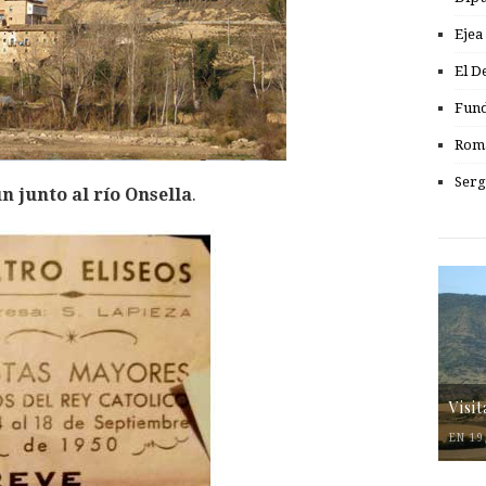
Ejea
El D
Fund
Romá
Serg
 junto al río Onsella
.
Visi
EN 19