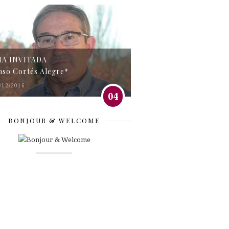
MA INVITADA
nso Cortés Alegre*
/12/2016
04
BONJOUR & WELCOME