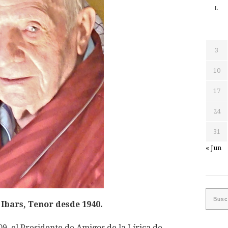
L
3
10
17
24
31
« Jun
Ibars, Tenor desde 1940.
9, el Presidente de Amigos de la Lírica de