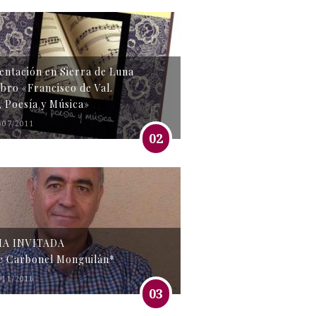
entación en Sierra de Luna
libro «Francisco de Val.
, Poesía y Música»
/07/2011
02
MA INVITADA
e Carbonel Monguilán*
/11/2016
03