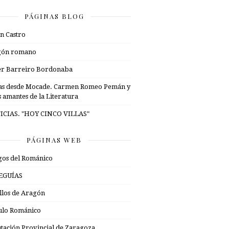
PÁGINAS BLOG
n Castro
gón romano
er Barreiro Bordonaba
as desde Mocade. Carmen Romeo Pemán y
s amantes de la Literatura
ICIAS. "HOY CINCO VILLAS"
PÁGINAS WEB
os del Románico
EGUÍAS
illos de Aragón
ulo Románico
tación Provincial de Zaragoza