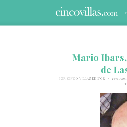
Mario Ibars
de La
•
POR
CINCO VILLAS EDITOR
23/01/20
T