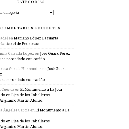
CATEGORÍAS
rías
COMENTARIOS RECIENTES
adel
en
Mariano López Laguarta
ianico el de Pedrosas»
mira Calzada Lopez
en
José Guarc Pérez
ura recordado con cariño
resa García Hernández
en
José Guarc
z
ura recordado con cariño
a Cuenca
en
El Monumento a La Jota
ado en Ejea de los Caballeros
Argimiro Martín Alonso.
a Ángeles García
en
El Monumento a La
ado en Ejea de los Caballeros
Argimiro Martín Alonso.