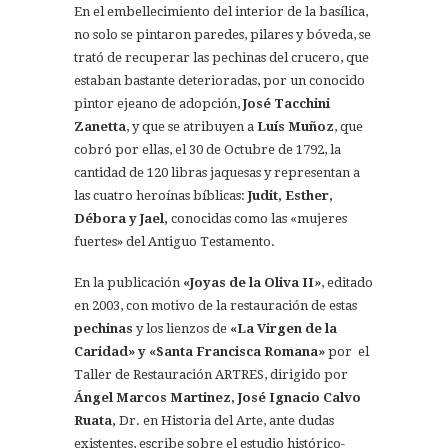
En el embellecimiento del interior de la basílica,
no solo se pintaron paredes, pilares y bóveda, se
trató de recuperar las pechinas del crucero, que
estaban bastante deterioradas, por un conocido
pintor ejeano de adopción,
José Tacchini
Zanetta
, y que se atribuyen a
Luís Muñoz
, que
cobró por ellas, el 30 de Octubre de 1792, la
cantidad de 120 libras jaquesas y representan a
las cuatro heroínas bíblicas:
Judit, Esther,
Débora y Jael,
conocidas como las «mujeres
fuertes» del Antiguo Testamento.
En la publicación
«Joyas de la Oliva II»
, editado
en 2003, con motivo de la restauración de estas
pechinas
y los lienzos de
«La Virgen de la
Caridad» y «Santa Francisca Romana»
por el
Taller de Restauración ARTRES, dirigido por
Ángel Marcos Martinez, José Ignacio Calvo
Ruata,
Dr. en Historia del Arte, ante dudas
existentes, escribe sobre el estudio histórico-