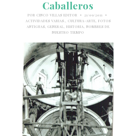
Caballeros
•
•
POR
CINCO VILLAS EDITOR
21/09/2011
ACTIVIDADES VARIAS.
,
CULTURA-ARTE
,
FOTOS
ANTIGUAS
,
GENERAL
,
HISTORIA
,
NOMBRES DE
NUESTRO TIEMPO