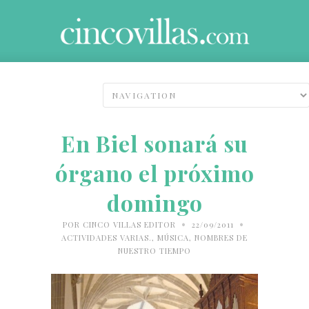
En Biel sonará su
órgano el próximo
domingo
•
•
POR
CINCO VILLAS EDITOR
22/09/2011
ACTIVIDADES VARIAS.
,
MÚSICA
,
NOMBRES DE
NUESTRO TIEMPO