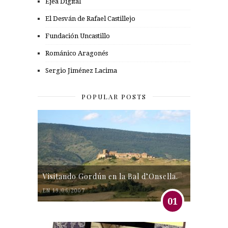
Ejea Digital
El Desván de Rafael Castillejo
Fundación Uncastillo
Románico Aragonés
Sergio Jiménez Lacima
POPULAR POSTS
Visitando Gordún en la Bal d’Onsella.
EN 19/06/2007
01