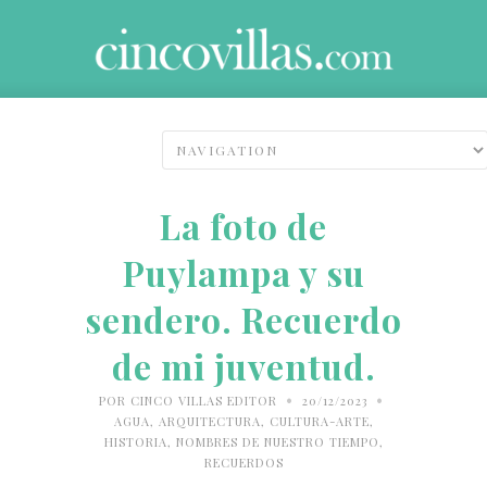
La foto de
Puylampa y su
sendero. Recuerdo
de mi juventud.
•
•
POR
CINCO VILLAS EDITOR
20/12/2023
AGUA
,
ARQUITECTURA
,
CULTURA-ARTE
,
HISTORIA
,
NOMBRES DE NUESTRO TIEMPO
,
RECUERDOS