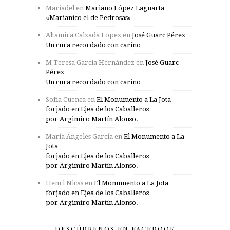
Mariadel
en
Mariano López Laguarta
«Marianico el de Pedrosas»
Altamira Calzada Lopez
en
José Guarc Pérez
Un cura recordado con cariño
M Teresa García Hernández
en
José Guarc
Pérez
Un cura recordado con cariño
Sofía Cuenca
en
El Monumento a La Jota
forjado en Ejea de los Caballeros
por Argimiro Martín Alonso.
María Ángeles García
en
El Monumento a La
Jota
forjado en Ejea de los Caballeros
por Argimiro Martín Alonso.
Henri Nicas
en
El Monumento a La Jota
forjado en Ejea de los Caballeros
por Argimiro Martín Alonso.
DESCÚBRENOS EN FACEBOOK