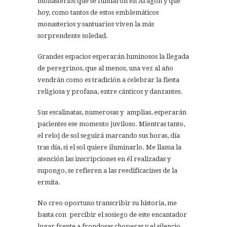
monasterios que se fundaron en Aragón y que
hoy, como tantos de estos emblemáticos
monasterios y santuarios viven la más
sorprendente soledad.
Grandes espacios esperarán luminosos la llegada
de peregrinos, que al menos, una vez al año
vendrán como es tradición a celebrar la fiesta
religiosa y profana, entre cánticos y danzantes.
Sus escalinatas, numerosas y amplias, esperarán
pacientes ese momento juviloso. Mientras tanto,
el reloj de sol seguirá marcando sus horas, día
tras día, si el sol quiere iluminarlo. Me llama la
atención las inscripciones en él realizadas y
supongo, se refieren a las reedificacines de la
ermita.
No creo oportuno transcribir su historia, me
basta con percibir el sosiego de este encantador
lugar frente a frondosas choperas y el silencio