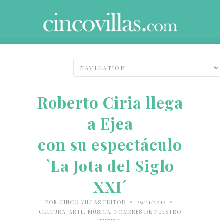
Roberto Ciria llega
a Ejea
con su espectáculo
`La Jota del Siglo
XXI´
•
•
POR
CINCO VILLAS EDITOR
29/11/2012
CULTURA-ARTE
,
MÚSICA
,
NOMBRES DE NUESTRO