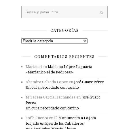
CATEGORÍAS
Categorías
COMENTARIOS RECIENTES
Mariadel
en
Mariano López Laguarta
«Marianico el de Pedrosas»
Altamira Calzada Lopez
en
José Guarc Pérez
Un cura recordado con cariño
M Teresa García Hernández
en
José Guarc
Pérez
Un cura recordado con cariño
Sofía Cuenca
en
El Monumento a La Jota
forjado en Ejea de los Caballeros
por Argimiro Martín Alonso.