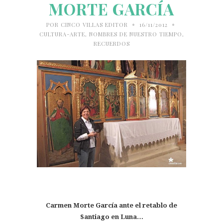
MORTE GARCÍA
•
•
POR
CINCO VILLAS EDITOR
16/11/2012
CULTURA-ARTE
,
NOMBRES DE NUESTRO TIEMPO
,
RECUERDOS
Carmen Morte García ante el retablo de
Santiago en Luna…