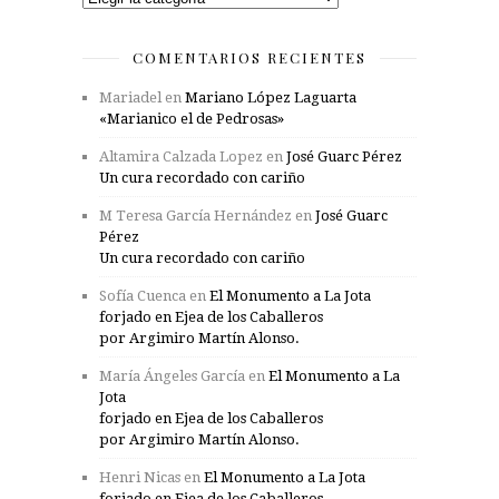
COMENTARIOS RECIENTES
Mariadel
en
Mariano López Laguarta
«Marianico el de Pedrosas»
Altamira Calzada Lopez
en
José Guarc Pérez
Un cura recordado con cariño
M Teresa García Hernández
en
José Guarc
Pérez
Un cura recordado con cariño
Sofía Cuenca
en
El Monumento a La Jota
forjado en Ejea de los Caballeros
por Argimiro Martín Alonso.
María Ángeles García
en
El Monumento a La
Jota
forjado en Ejea de los Caballeros
por Argimiro Martín Alonso.
Henri Nicas
en
El Monumento a La Jota
forjado en Ejea de los Caballeros