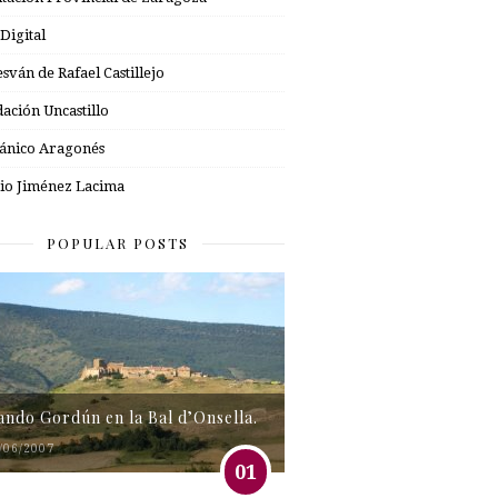
 Digital
esván de Rafael Castillejo
ación Uncastillo
nico Aragonés
io Jiménez Lacima
POPULAR POSTS
tando Gordún en la Bal d’Onsella.
/06/2007
01