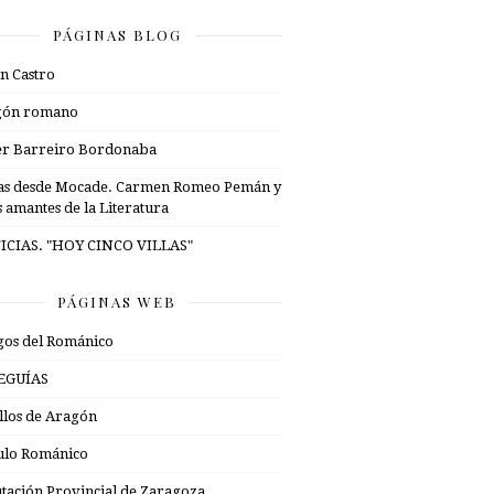
PÁGINAS BLOG
n Castro
gón romano
er Barreiro Bordonaba
as desde Mocade. Carmen Romeo Pemán y
s amantes de la Literatura
ICIAS. "HOY CINCO VILLAS"
PÁGINAS WEB
os del Románico
EGUÍAS
illos de Aragón
ulo Románico
tación Provincial de Zaragoza