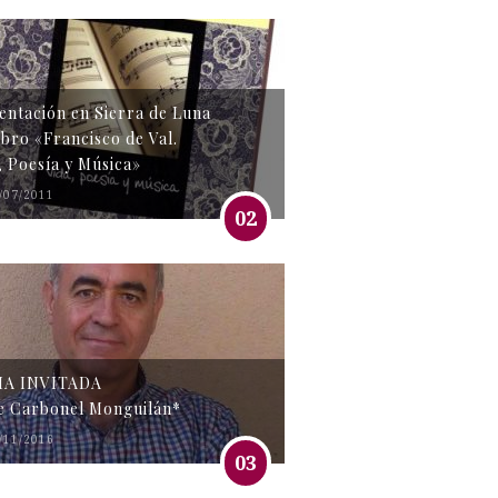
entación en Sierra de Luna
libro «Francisco de Val.
, Poesía y Música»
/07/2011
02
MA INVITADA
e Carbonel Monguilán*
/11/2016
03