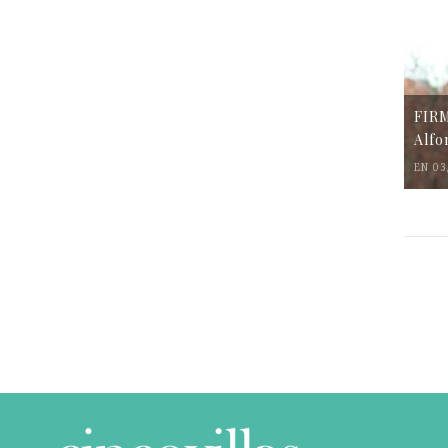
FIR
Alfo
EN 03