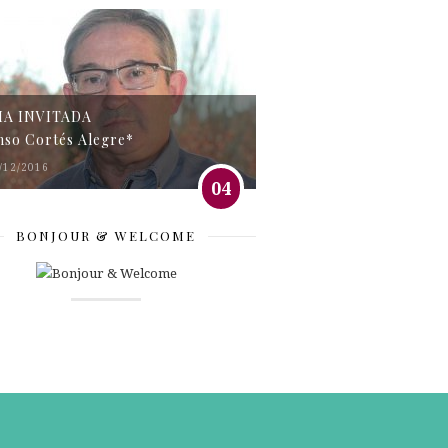
MA INVITADA
nso Cortés Alegre*
/12/2016
04
BONJOUR & WELCOME