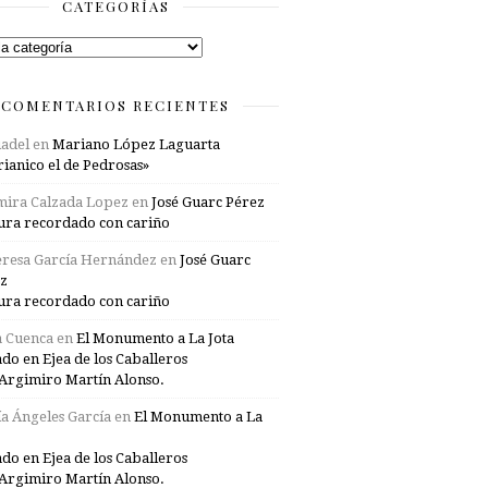
CATEGORÍAS
rías
COMENTARIOS RECIENTES
adel
en
Mariano López Laguarta
ianico el de Pedrosas»
mira Calzada Lopez
en
José Guarc Pérez
ura recordado con cariño
resa García Hernández
en
José Guarc
z
ura recordado con cariño
a Cuenca
en
El Monumento a La Jota
ado en Ejea de los Caballeros
Argimiro Martín Alonso.
a Ángeles García
en
El Monumento a La
ado en Ejea de los Caballeros
Argimiro Martín Alonso.