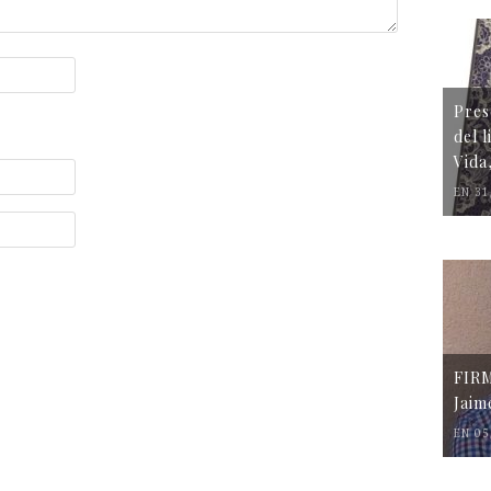
Pres
del 
Vida
EN 31
FIR
Jaim
EN 05