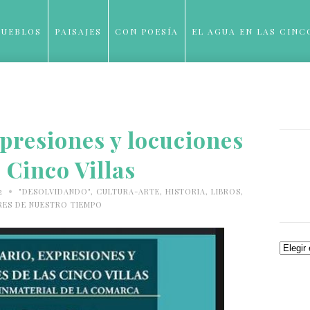
PUEBLOS
PAISAJES
CON POESÍA
EL AGUA EN LAS CINC
BLOG
presiones y locuciones
s Cinco Villas
•
22
"DESOLVIDANDO"
,
CULTURA-ARTE
,
HISTORIA
,
LIBROS
,
ES DE NUESTRO TIEMPO
Archiv