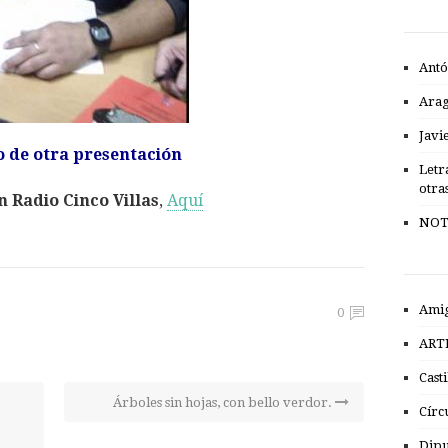
Antó
Ara
Javi
 de otra presentación
Letr
otra
 Radio Cinco Villas
,
Aquí
NOT
Amig
0
ART
Cast
Árboles sin hojas, con bello verdor.
Círc
Dipu