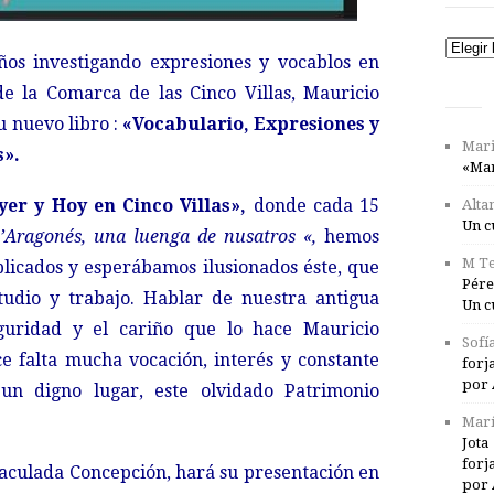
Catego
ños investigando expresiones y vocablos en
e la Comarca de las Cinco Villas, Mauricio
u nuevo libro :
«Vocabulario, Expresiones y
Mari
s».
«Mar
yer y Hoy en Cinco Villas»,
donde cada 15
Alta
Un c
’Aragonés, una luenga de nusatros «
,
hemos
M Te
blicados y esperábamos ilusionados éste, que
Pére
udio y trabajo. Hablar de nuestra antigua
Un c
guridad y el cariño que lo hace Mauricio
Sofí
ce falta mucha vocación, interés y constante
forj
por 
n digno lugar, este olvidado Patrimonio
Marí
Jota
forj
maculada Concepción, hará su presentación en
por 