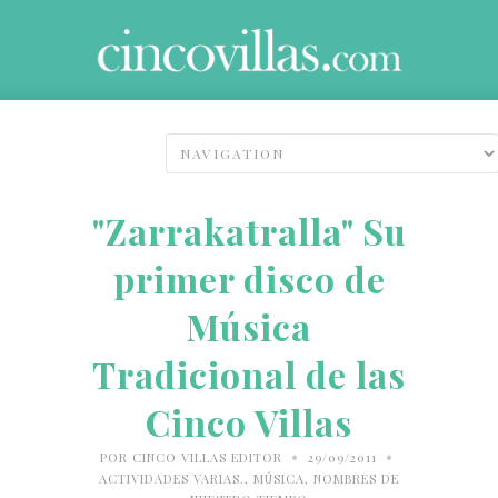
"Zarrakatralla" Su
primer disco de
Música
Tradicional de las
Cinco Villas
•
•
POR
CINCO VILLAS EDITOR
29/09/2011
ACTIVIDADES VARIAS.
,
MÚSICA
,
NOMBRES DE