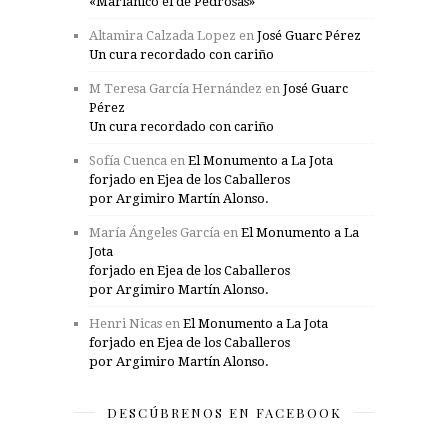
«Marianico el de Pedrosas»
Altamira Calzada Lopez
en
José Guarc Pérez
Un cura recordado con cariño
M Teresa García Hernández
en
José Guarc
Pérez
Un cura recordado con cariño
Sofía Cuenca
en
El Monumento a La Jota
forjado en Ejea de los Caballeros
por Argimiro Martín Alonso.
María Ángeles García
en
El Monumento a La
Jota
forjado en Ejea de los Caballeros
por Argimiro Martín Alonso.
Henri Nicas
en
El Monumento a La Jota
forjado en Ejea de los Caballeros
por Argimiro Martín Alonso.
DESCÚBRENOS EN FACEBOOK