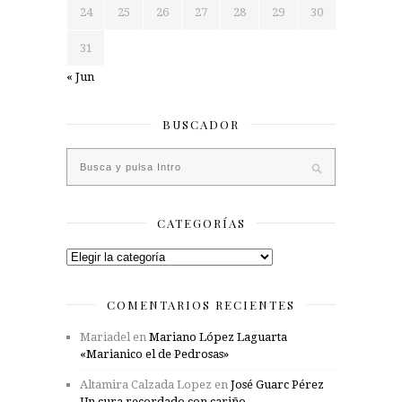
24
25
26
27
28
29
30
31
« Jun
BUSCADOR
CATEGORÍAS
Categorías
COMENTARIOS RECIENTES
Mariadel
en
Mariano López Laguarta
«Marianico el de Pedrosas»
Altamira Calzada Lopez
en
José Guarc Pérez
Un cura recordado con cariño