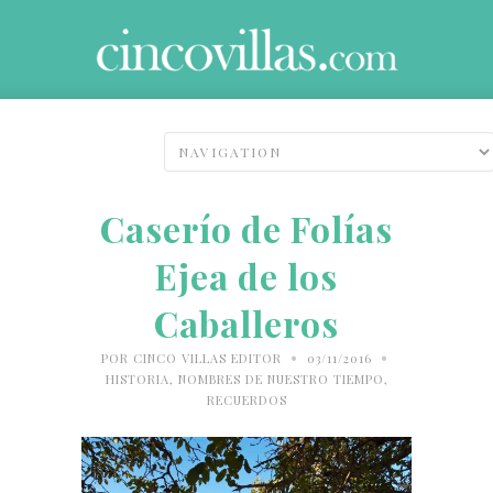
Caserío de Folías
Ejea de los
Caballeros
•
•
POR
CINCO VILLAS EDITOR
03/11/2016
HISTORIA
,
NOMBRES DE NUESTRO TIEMPO
,
RECUERDOS