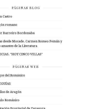
PÁGINAS BLOG
n Castro
gón romano
er Barreiro Bordonaba
as desde Mocade. Carmen Romeo Pemán y
s amantes de la Literatura
ICIAS. "HOY CINCO VILLAS"
PÁGINAS WEB
os del Románico
EGUÍAS
illos de Aragón
ulo Románico
tación Provincial de Zaragoza