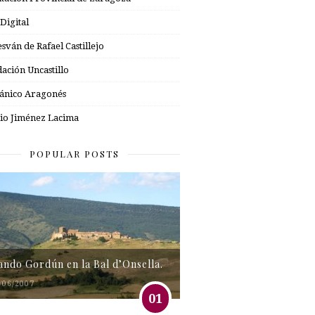
 Digital
esván de Rafael Castillejo
ación Uncastillo
nico Aragonés
io Jiménez Lacima
POPULAR POSTS
tando Gordún en la Bal d’Onsella.
/06/2007
01