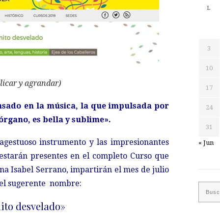
L
3
10
licar y agrandar)
17
ensado en la música, la que impulsada por
24
órgano, es bella y sublime».
31
magestuoso instrumento y las impresionantes
« Jun
estarán presentes en el completo Curso que
a Isabel Serrano, impartirán el mes de julio
o el sugerente nombre:
mito desvelado»