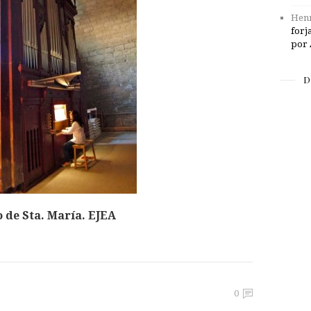
Henr
forj
por 
D
 de Sta. María. EJEA
0