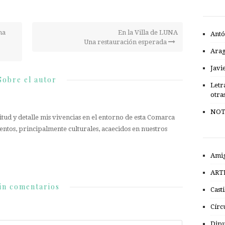
na
En la Villa de LUNA
Antó
Una restauración esperada
Ara
Javi
Sobre el autor
Letr
otra
NOT
tud y detalle mis vivencias en el entorno de esta Comarca
entos, principalmente culturales, acaecidos en nuestros
Amig
ART
in comentarios
Cast
Círc
Dipu