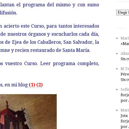
lantan el programa del mismo y con sumo
difusión.
Catego
 acierto este Curso, para tantos interesados
de nuestros órganos y escucharlos cada día,
Mari
os de Ejea de los Caballeros, San Salvador, la
«Mar
lemne y recien restaurado de Santa María.
Alta
Un c
os vuestro Curso. Leer programa completo,
M Te
Pére
Un c
, en mi blog
(1)
(2)
Sofí
forj
por 
Marí
Jota
forj
por 