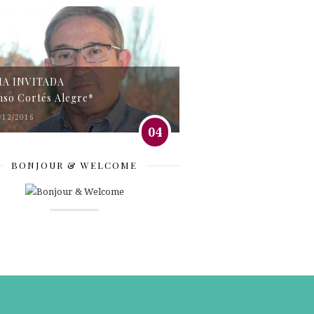
MA INVITADA
nso Cortés Alegre*
/12/2016
04
BONJOUR & WELCOME