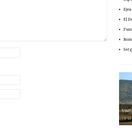
Ejea
El D
Fund
Romá
Serg
Visi
EN 19