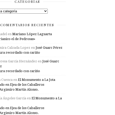
CATEGORÍAS
rías
COMENTARIOS RECIENTES
adel
en
Mariano López Laguarta
ianico el de Pedrosas»
mira Calzada Lopez
en
José Guarc Pérez
ura recordado con cariño
resa García Hernández
en
José Guarc
z
ura recordado con cariño
a Cuenca
en
El Monumento a La Jota
ado en Ejea de los Caballeros
Argimiro Martín Alonso.
a Ángeles García
en
El Monumento a La
ado en Ejea de los Caballeros
Argimiro Martín Alonso.