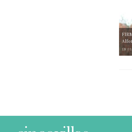
FIR
Alfo
EN 03