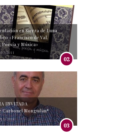
entación en Sierra de Luna
libro «Francisco de Val.
, Poesía y Música»
/07/2011
02
MA INVITADA
e Carbonel Monguilán*
/11/2016
03