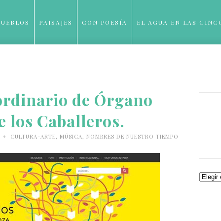
PUEBLOS
PAISAJES
CON POESÍA
EL AGUA EN LAS CINC
BLOG
ordinario de Órgano
e los Caballeros.
•
8
CULTURA-ARTE
,
MÚSICA
,
NOMBRES DE NUESTRO TIEMPO
Archiv