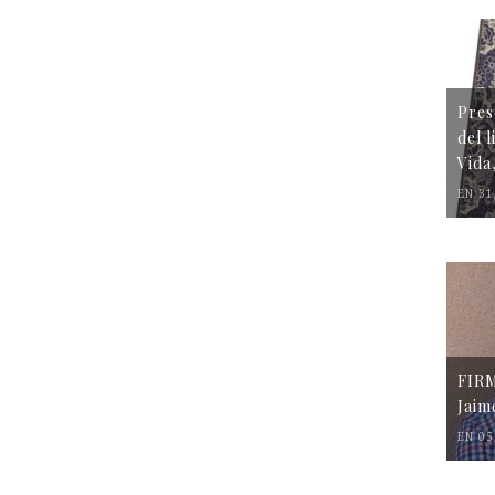
Pres
del 
Vida
EN 31
FIR
Jaim
EN 05